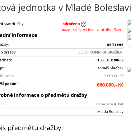
tová jednotka v Mladé Boleslav
ní stav dražby:
odročeno
zahájení insolvenčního řízení
důvod:
adní informace
ažby:
nařízená
b dražby:
ELEKTRONICKÁ DRAŽBA
jednací:
135 EX 3190/09
je:
Tomáš Slavíček
ní cena:
990.000,- Kč
žší podání:
660.000,- Kč
robné informace o předmětu dražby
rie:
nemovitost, byt
:
Mladá Boleslav
is předmětu dražby: