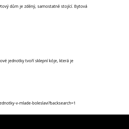
Bytový dům je zděný, samostatně stojící. Bytová
é jednotky tvoří sklepní kóje, která je
jednotky-v-mlade-boleslavi?backsearch=1