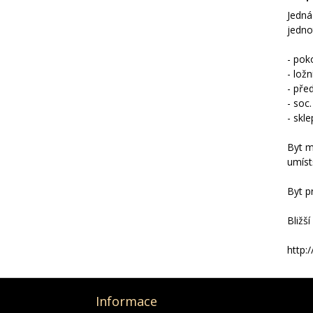
Jedná
jedno
- pok
- lož
- pře
- soc
- skl
Byt m
umíst
Byt p
Bližš
http:
Informace