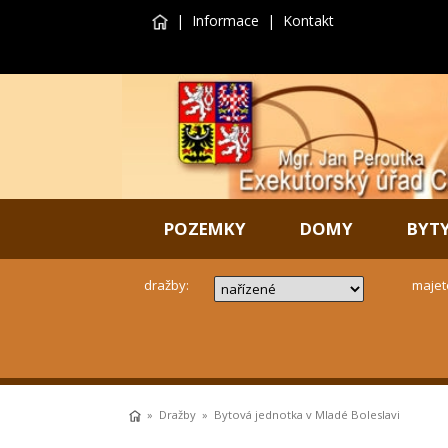
|
Informace
|
Kontakt
POZEMKY
DOMY
BYT
dražby:
majet
»
Dražby
» Bytová jednotka v Mladé Boleslavi