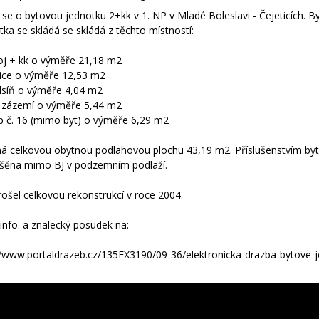
 se o bytovou jednotku 2+kk v 1. NP v Mladé Boleslavi - Čejeticích. 
tka se skládá se skládá z těchto místností:
oj + kk o výměře 21,18 m2
nice o výměře 12,53 m2
dsíň o výměře 4,04 m2
. zázemí o výměře 5,44 m2
ep č. 16 (mimo byt) o výměře 6,29 m2
á celkovou obytnou podlahovou plochu 43,19 m2. Příslušenstvím bytov
šěna mimo BJ v podzemním podlaží.
rošel celkovou rekonstrukcí v roce 2004.
í info. a znalecký posudek na:
//www.portaldrazeb.cz/135EX3190/09-36/elektronicka-drazba-bytove-