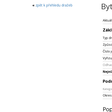
By
«
zpět k přehledu dražeb
Aktuál
Zákl
Typ dr
Způso
Číslo 
Vyřizu
Odhad
Nejni
Pod
Katego
Okres
Pop