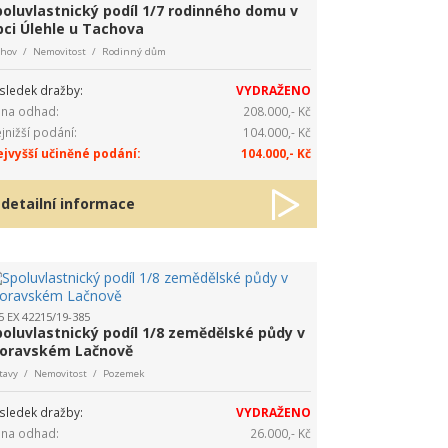
poluvlastnický podíl 1/7 rodinného domu v
bci Úlehle u Tachova
chov / Nemovitost / Rodinný dům
sledek dražby:
VYDRAŽENO
na odhad:
208.000,- Kč
jnižší podání:
104.000,- Kč
jvyšší učiněné podání:
104.000,- Kč
detailní informace
5 EX 42215/19-385
poluvlastnický podíl 1/8 zemědělské půdy v
oravském Lačnově
itavy / Nemovitost / Pozemek
sledek dražby:
VYDRAŽENO
na odhad:
26.000,- Kč