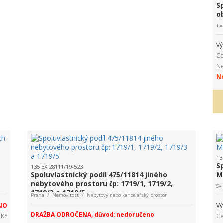
S
o
Ta
Vý
Ce
Ne
Ne
13
S
135 EX 28111/19-523
Spoluvlastnický podíl 475/11814 jiného
M
nebytového prostoru čp: 1719/1, 1719/2,
Sv
1719/3 a 1719/5
Praha / Nemovitost / Nebytový nebo kancelářský prostor
NO
Vý
DRAŽBA ODROČENA, důvod: nedoručeno
 Kč
Ce