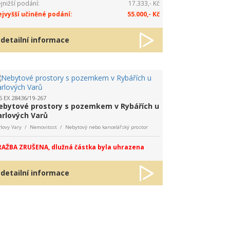
jnižší podání:
17.333,- Kč
jvyšší učiněné podání:
55.000,- Kč
detailní informace
5 EX 28436/19-267
ebytové prostory s pozemkem v Rybářích u
arlových Varů
rlovy Vary / Nemovitost / Nebytový nebo kancelářský prostor
AŽBA ZRUŠENA, dlužná částka byla uhrazena
detailní informace