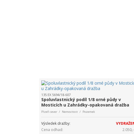
135 EX 5694/18-607
Spoluvlastnický podíl 1/8 orné půdy v
Mosticích u Zahrádky-opakovaná dražba
Plzeň-sever / Nemovitost / Pozemek
Výsledek dražby:
VYDRAŽE
Cena odhad:
2.050,-