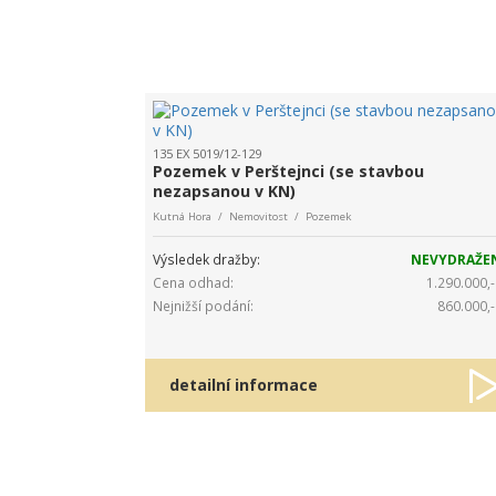
135 EX 5019/12-129
Pozemek v Perštejnci (se stavbou
nezapsanou v KN)
Kutná Hora / Nemovitost / Pozemek
Výsledek dražby:
NEVYDRAŽE
Cena odhad:
1.290.000,-
Nejnižší podání:
860.000,-
detailní informace