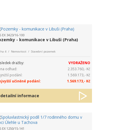
5 EX 3423/16-100
ozemky - komunikace v Libuši (Praha)
aha 4 / Nemovitost / Stavební pozemek
sledek dražby:
VYDRAŽENO
na odhad:
2.353.760,- Kč
jnižší podání:
1.569.173,- Kč
jvyšší učiněné podání:
1.569.173,- Kč
detailní informace
5 EX 1250/15-141