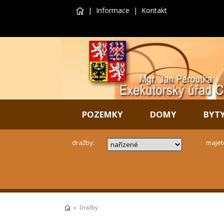
|
Informace
|
Kontakt
POZEMKY
DOMY
BYT
dražby:
majet
»
Dražby