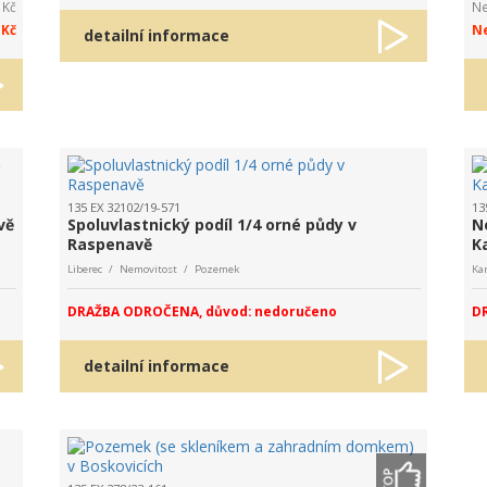
 Kč
Ne
 Kč
Ne
detailní informace
135 EX 32102/19-571
13
vě
Spoluvlastnický podíl 1/4 orné půdy v
N
Raspenavě
K
Liberec / Nemovitost / Pozemek
Ka
DRAŽBA ODROČENA, důvod: nedoručeno
DR
detailní informace