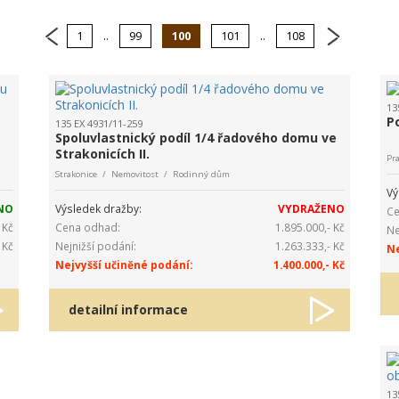
1
..
99
100
101
..
108
13
P
135 EX 4931/11-259
Spoluvlastnický podíl 1/4 řadového domu ve
Strakonicích II.
Pr
Strakonice / Nemovitost / Rodinný dům
Vý
NO
Výsledek dražby:
VYDRAŽENO
Ce
 Kč
Cena odhad:
1.895.000,- Kč
Ne
 Kč
Nejnižší podání:
1.263.333,- Kč
Ne
Nejvyšší učiněné podání:
1.400.000,- Kč
detailní informace
13