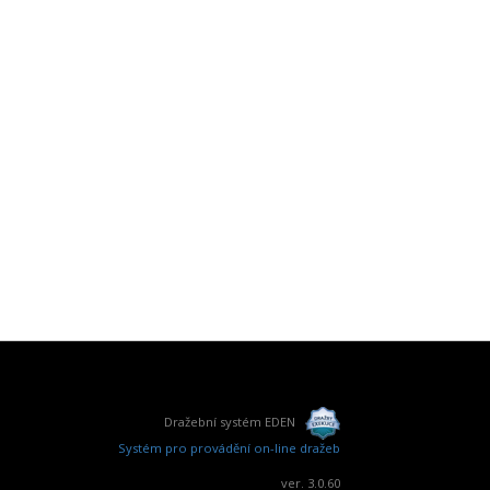
Dražební systém EDEN
Systém pro provádění on-line dražeb
ver. 3.0.60