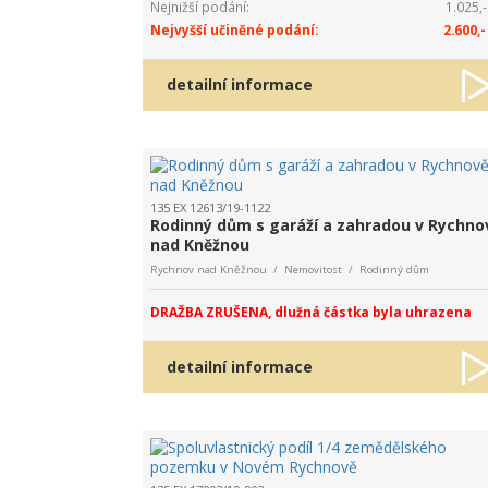
Nejnižší podání:
1.025,-
Nejvyšší učiněné podání:
2.600,-
detailní informace
135 EX 12613/19-1122
Rodinný dům s garáží a zahradou v Rychno
nad Kněžnou
Rychnov nad Kněžnou / Nemovitost / Rodinný dům
DRAŽBA ZRUŠENA, dlužná částka byla uhrazena
detailní informace