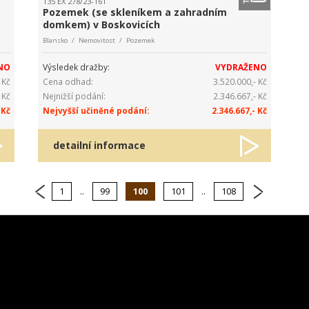
135 EX 278/23-161
Pozemek (se skleníkem a zahradním
domkem) v Boskovicích
Blansko / Nemovitost / Pozemek
NO
Výsledek dražby:
VYDRAŽENO
 Kč
Cena odhad:
3.520.000,- Kč
 Kč
Nejnižší podání:
2.346.667,- Kč
 Kč
Nejvyšší učiněné podání:
2.346.667,- Kč
detailní informace
1
..
99
100
101
..
108