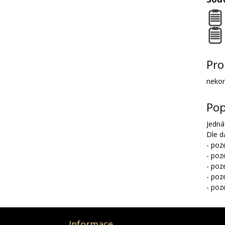
Pro
nekon
Pop
Jedná
Dle d
- poz
- poz
- poz
- poz
- poz
Informace