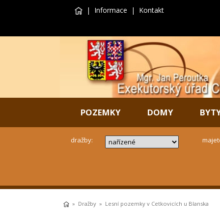
|
Informace
|
Kontakt
POZEMKY
DOMY
BYT
dražby:
majet
»
Dražby
» Lesní pozemky v Cetkovicích u Blanska