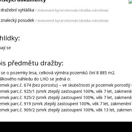
dražební vyhláška
/ dokument byl archivován (dražba odročena)
znalecký posudek
/ dokument byl archivován (dražba odročena)
hlídky:
ají se
is předmětu dražby:
 se o pozemky lesa, celková výměra pozemků činí 8 885 m2.
álkového náhledu do LHO se jedná o:
emek parc.č. 674 (bez porostu) – ve skutečnosti je pozemek porost
emek parc.č. 925/1 (smrk ztepilý zastoupení 100%, věk 7 let, zakmeně
emek parc.č. 925/2 (smrk ztepilý zastoupení 100%, věk 7 let, zakmeně
emek parc.č. 919 (smrk ztepilý zastoupení 100%, věk 7 let, zakmenění
emek parc.č. 909/2 (smrk ztepilý zastoupení 100%, věk 13 let, zakmen