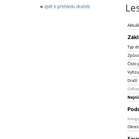
Le
«
zpět k přehledu dražeb
Aktuál
Zákl
Typ dr
Způso
Číslo 
Vyřizu
Draží:
Odhad
Nejni
Pod
Katego
Okres
Souv