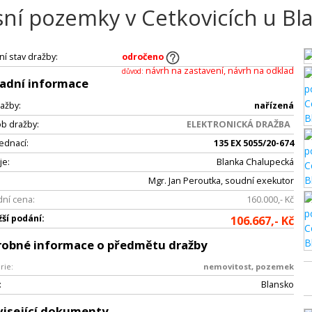
sní pozemky v Cetkovicích u Bl
ní stav dražby:
odročeno
návrh na zastavení, návrh na odklad
důvod:
adní informace
ažby:
nařízená
b dražby:
ELEKTRONICKÁ DRAŽBA
jednací:
135 EX 5055/20-674
je:
Blanka Chalupecká
Mgr. Jan Peroutka, soudní exekutor
ní cena:
160.000,- Kč
žší podání:
106.667,- Kč
robné informace o předmětu dražby
rie:
nemovitost, pozemek
:
Blansko
isející dokumenty