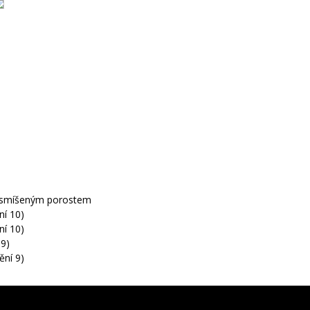
lý smíšeným porostem
ní 10)
ní 10)
 9)
ění 9)