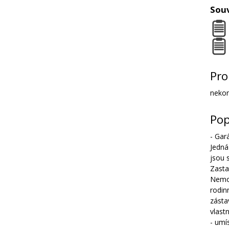
Souv
Pro
nekon
Pop
- Gar
Jedná
jsou 
Zasta
Nemov
rodin
zásta
vlast
- umí