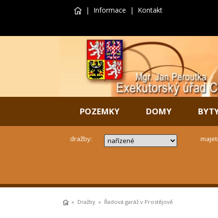
|
Informace
|
Kontakt
POZEMKY
DOMY
BYT
dražby:
majet
»
Dražby
» Řadová garáž v Prostějově