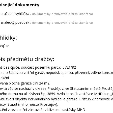
isející dokumenty
dražební vyhláška
/ dokument byl archivován (dražba ukončena)
znalecký posudek
/ dokument byl archivován (dražba ukončena)
hlídky:
ají se
is předmětu dražby:
áž bez čp/če, součást pozemku parc.č. 5721/82
 se o řadovou vnitřní garáž, nepodsklepenou, přízemní, zděné konstru
sekční.
věná plocha garáže činí 24 m2.
itá věc se nachází v okrese Prostějov, ve Statutárním městě Prostějov
ného domu na ul. Krásná č.p. 3859. Vzdálenost k zastávce MHD bus „P
vbu tvoří objekty individuálního bydlení a garáže. Přístup k nemovité 
nictví Statutárního města Prostějov).
stění v rezidenční zástavbě, v blízkosti zastávky MHD