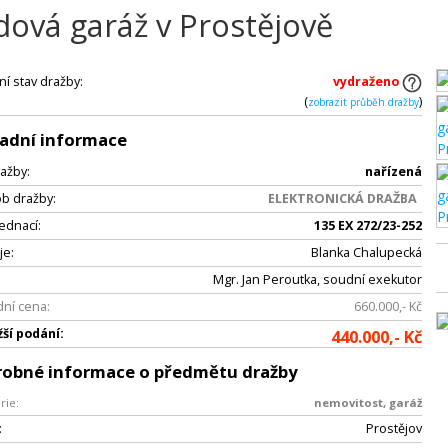
dová garáž v Prostějově
ní stav dražby:
vydraženo
(
)
zobrazit průběh dražby
adní informace
ažby:
nařízená
b dražby:
ELEKTRONICKÁ DRAŽBA
jednací:
135 EX 272/23-252
je:
Blanka Chalupecká
Mgr. Jan Peroutka, soudní exekutor
ní cena:
660.000,- Kč
žší podání:
440.000,- Kč
robné informace o předmětu dražby
rie:
nemovitost, garáž
:
Prostějov