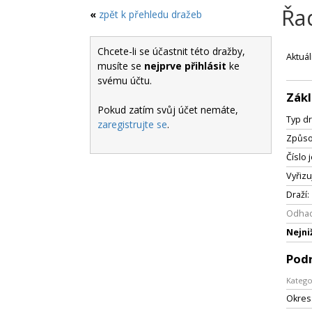
Řa
«
zpět k přehledu dražeb
Chcete-li se účastnit této dražby,
Aktuál
musíte se
nejprve přihlásit
ke
svému účtu.
Zákl
Pokud zatím svůj účet nemáte,
Typ dr
zaregistrujte se
.
Způso
Číslo 
Vyřizu
Draží:
Odhad
Nejni
Pod
Katego
Okres