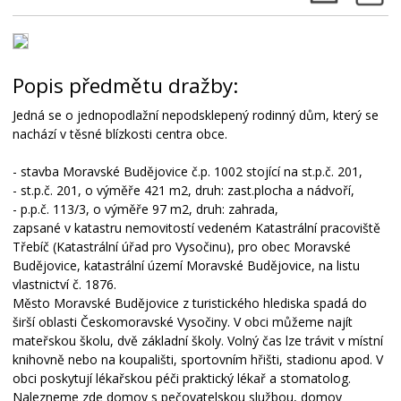
Popis předmětu dražby:
Jedná se o jednopodlažní nepodsklepený rodinný dům, který se
nachází v těsné blízkosti centra obce.
- stavba Moravské Budějovice č.p. 1002 stojící na st.p.č. 201,
- st.p.č. 201, o výměře 421 m2, druh: zast.plocha a nádvoří,
- p.p.č. 113/3, o výměře 97 m2, druh: zahrada,
zapsané v katastru nemovitostí vedeném Katastrální pracoviště
Třebíč (Katastrální úřad pro Vysočinu), pro obec Moravské
Budějovice, katastrální území Moravské Budějovice, na listu
vlastnictví č. 1876.
Město Moravské Budějovice z turistického hlediska spadá do
širší oblasti Českomoravské Vysočiny. V obci můžeme najít
mateřskou školu, dvě základní školy. Volný čas lze trávit v místní
knihovně nebo na koupališti, sportovním hřišti, stadionu apod. V
obci poskytují lékařskou péči praktický lékař a stomatolog.
Nalezneme zde domov s pečovatelskou službou, domov