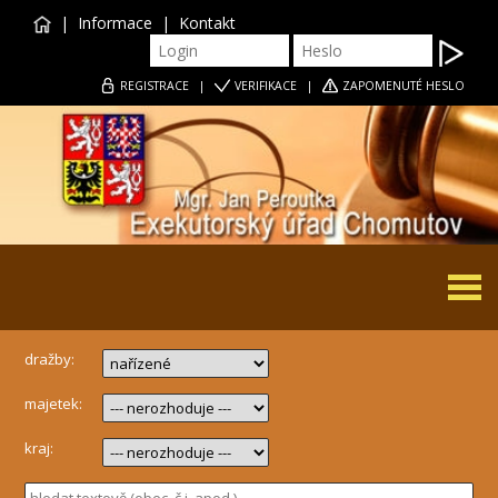
|
Informace
|
Kontakt
REGISTRACE
|
VERIFIKACE
|
ZAPOMENUTÉ HESLO
Togg
navi
dražby:
majetek:
kraj: