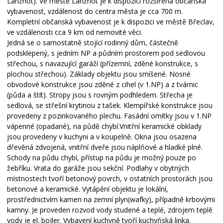
Lanžhot). Ve městě Lanžhot je k dispozici rozšířená občanská
vybavenost, vzdálenost do centra města je cca 700 m.
Kompletní občanská vybavenost je k dispozici ve městě Břeclav,
ve vzdálenosti cca 9 km od nemovité věci.
Jedná se o samostatně stojící rodinný dům, částečně
podsklepený, s jedním NP a půdním prostorem pod sedlovou
střechou, s navazující garáží (přízemní, zděné konstrukce, s
plochou střechou). Základy objektu jsou smíšené. Nosné
obvodové konstrukce jsou zděné z cihel (v 1.NP) a z tvárnic
(půda a štít). Stropy jsou s rovným podhledem. Střecha je
sedlová, se střešní krytinou z tašek. Klempířské konstrukce jsou
provedeny z pozinkovaného plechu. Fasádní omítky jsou v 1.NP
vápenné (opadané), na půdě chybí.Vnitřní keramické obklady
jsou provedeny v kuchyni a v koupelně. Okna jsou osazena
dřevěná zdvojená, vnitřní dveře jsou náplňové a hladké plné.
Schody na půdu chybí, přístup na půdu je možný pouze po
žebříku. Vrata do garáže jsou sekční. Podlahy v obytných
místnostech tvoří betonový povrch, v ostatních prostorách jsou
betonové a keramické. Vytápění objektu je lokální,
prostřednictvím kamen na zemní plyn(wafky), případně krbovými
kamny. Je proveden rozvod vody studené a teplé, zdrojem teplé
vody je el. bojler. Vybavení kuchyně tvoří kuchyňská linka.