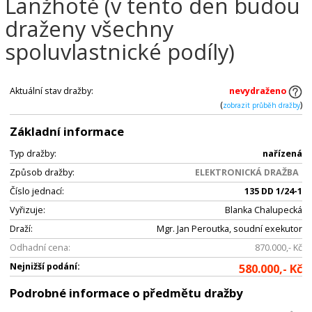
Lanžhotě (v tento den budou
draženy všechny
spoluvlastnické podíly)
Aktuální stav dražby:
nevydraženo
(
)
zobrazit průběh dražby
Základní informace
Typ dražby:
nařízená
Způsob dražby:
ELEKTRONICKÁ DRAŽBA
Číslo jednací:
135 DD 1/24-1
Vyřizuje:
Blanka Chalupecká
Draží:
Mgr. Jan Peroutka, soudní exekutor
Odhadní cena:
870.000,- Kč
Nejnižší podání:
580.000,- Kč
Podrobné informace o předmětu dražby