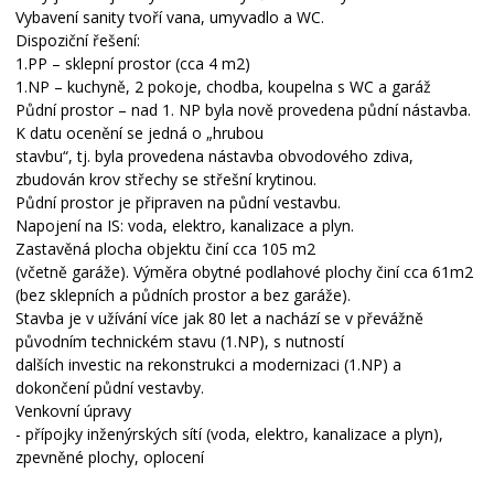
Vybavení sanity tvoří vana, umyvadlo a WC.
Dispoziční řešení:
1.PP – sklepní prostor (cca 4 m2)
1.NP – kuchyně, 2 pokoje, chodba, koupelna s WC a garáž
Půdní prostor – nad 1. NP byla nově provedena půdní nástavba.
K datu ocenění se jedná o „hrubou
stavbu“, tj. byla provedena nástavba obvodového zdiva,
zbudován krov střechy se střešní krytinou.
Půdní prostor je připraven na půdní vestavbu.
Napojení na IS: voda, elektro, kanalizace a plyn.
Zastavěná plocha objektu činí cca 105 m2
(včetně garáže). Výměra obytné podlahové plochy činí cca 61m2
(bez sklepních a půdních prostor a bez garáže).
Stavba je v užívání více jak 80 let a nachází se v převážně
původním technickém stavu (1.NP), s nutností
dalších investic na rekonstrukci a modernizaci (1.NP) a
dokončení půdní vestavby.
Venkovní úpravy
- přípojky inženýrských sítí (voda, elektro, kanalizace a plyn),
zpevněné plochy, oplocení