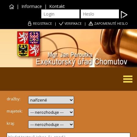
|
Informace
|
Kontakt
REGISTRACE
|
VERIFIKACE
|
ZAPOMENUTÉ HESLO
Togg
navi
dražby:
majetek:
kraj: