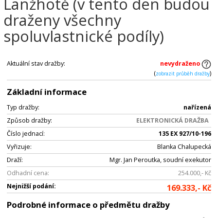
Lanžhotě (v tento den budou
draženy všechny
spoluvlastnické podíly)
Aktuální stav dražby:
nevydraženo
(
)
zobrazit průběh dražby
Základní informace
Typ dražby:
nařízená
Způsob dražby:
ELEKTRONICKÁ DRAŽBA
Číslo jednací:
135 EX 927/10-196
Vyřizuje:
Blanka Chalupecká
Draží:
Mgr. Jan Peroutka, soudní exekutor
Odhadní cena:
254.000,- Kč
Nejnižší podání:
169.333,- Kč
Podrobné informace o předmětu dražby