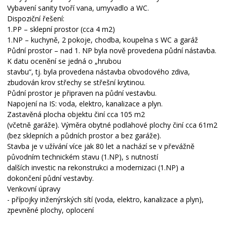
Vybavení sanity tvoří vana, umyvadlo a WC.
Dispoziční řešení:
1.PP – sklepní prostor (cca 4 m2)
1.NP – kuchyně, 2 pokoje, chodba, koupelna s WC a garáž
Půdní prostor – nad 1. NP byla nově provedena půdní nástavba.
K datu ocenění se jedná o „hrubou
stavbu“, tj. byla provedena nástavba obvodového zdiva,
zbudován krov střechy se střešní krytinou.
Půdní prostor je připraven na půdní vestavbu.
Napojení na IS: voda, elektro, kanalizace a plyn.
Zastavěná plocha objektu činí cca 105 m2
(včetně garáže). Výměra obytné podlahové plochy činí cca 61m2
(bez sklepních a půdních prostor a bez garáže).
Stavba je v užívání více jak 80 let a nachází se v převážně
původním technickém stavu (1.NP), s nutností
dalších investic na rekonstrukci a modernizaci (1.NP) a
dokončení půdní vestavby.
Venkovní úpravy
- přípojky inženýrských sítí (voda, elektro, kanalizace a plyn),
zpevněné plochy, oplocení