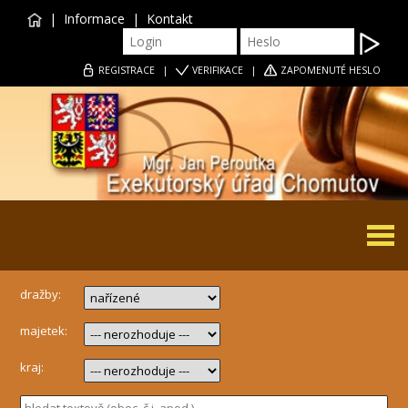
|
Informace
|
Kontakt
REGISTRACE
|
VERIFIKACE
|
ZAPOMENUTÉ HESLO
Togg
navi
dražby:
majetek:
kraj: