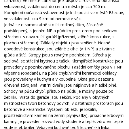
Lanžhot). Ve městě Lanžhot je k dispozici rozšířená občanská
vybavenost, vzdálenost do centra města je cca 700 m.
Kompletní občanská vybavenost je k dispozici ve městě Břeclav,
ve vzdálenosti cca 9 km od nemovité věci.
Jedná se o samostatně stojící rodinný dům, částečně
podsklepený, s jedním NP a půdním prostorem pod sedlovou
střechou, s navazující garáží (přízemní, zděné konstrukce, s
plochou střechou). Základy objektu jsou smíšené. Nosné
obvodové konstrukce jsou zděné z cihel (v 1.NP) a z tvárnic
(půda a štít). Stropy jsou s rovným podhledem. Střecha je
sedlová, se střešní krytinou z tašek. Klempířské konstrukce jsou
provedeny z pozinkovaného plechu. Fasádní omítky jsou v 1.NP
vápenné (opadané), na půdě chybí.Vnitřní keramické obklady
jsou provedeny v kuchyni a v koupelně. Okna jsou osazena
dřevěná zdvojená, vnitřní dveře jsou náplňové a hladké plné.
Schody na půdu chybí, přístup na půdu je možný pouze po
žebříku. Vrata do garáže jsou sekční. Podlahy v obytných
místnostech tvoří betonový povrch, v ostatních prostorách jsou
betonové a keramické. Vytápění objektu je lokální,
prostřednictvím kamen na zemní plyn(wafky), případně krbovými
kamny. Je proveden rozvod vody studené a teplé, zdrojem teplé
vody je el. bojler. Vybavení kuchyně tvoří kuchyňská linka.